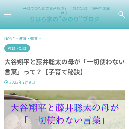
「子育てのための資産形成」 「教育知育」情報をお届
け♪
ちはら家の"みのり"ブログ
HOME
>
教育・知育
>
教育・知育
大谷翔平と藤井聡太の母が「一切使わない
言葉」って？【子育て秘訣】
2023年7月9日