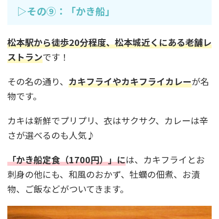
▷その⑨：「かき船」
松本駅から徒歩20分程度、松本城近くにある老舗レ
ストラン
です！
その名の通り、
カキフライやカキフライカレー
が名
物です。
カキは新鮮でプリプリ、衣はサクサク、カレーは辛
さが選べるのも人気♪
「かき船定食（1700円）」に
は、カキフライとお
刺身の他にも、和風のおかず、牡蠣の佃煮、お漬
物、ご飯などがついてきます。