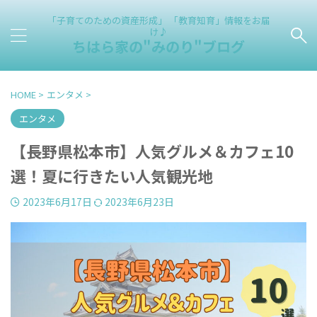
「子育てのための資産形成」 「教育知育」情報をお届
け♪
ちはら家の"みのり"ブログ
HOME
>
エンタメ
>
エンタメ
【長野県松本市】人気グルメ＆カフェ10
選！夏に行きたい人気観光地
2023年6月17日
2023年6月23日